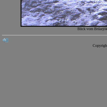
Blick vom Brúarjöku
Copyrigh