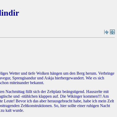
lindir
seliges Wetter und tiefe Wolken hängen um den Berg herum. Verbringe
avegur, Sprengisandur und Askja hierhergewandert. Wie es sich
 schon miteinander bekannt.
n Nachmittag füllt sich der Zeltplatz beängstigend. Hauszelte mit
gtische und -stühlchen klappen auf. Die Wikinger kommen!!! Am
tte Leute! Bevor ich das aber herausgebracht habe, habe ich mein Zelt
bsttragenden Zeltkonstruktionen. So, hier sollte einer ruhigen Nacht
 zu kalt wurde.