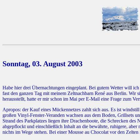
Sonntag, 03. August 2003
Habe hier drei Übernachtungen eingeplant. Bei gutem Wetter will ich
fast den ganzen Tag mit meinem Zeltnachbarn René aus Berlin. Wir si
herausstellt, hatte er mir schon im Mai per E-Mail eine Frage zum Ve
Apropos: der Kauf eines Mückennetzes zahlt sich aus. Es ist windstil
großen Vinyl-Fenster-Veranden wachsen aus dem Boden, Grillsets u
Strand des Parkplatzes liegen ihre Drachenboote, die Schrecken des No
abgepflockt und einschließlich Inhalt an die bewährte, ruhigere, aber 
nichts im Wege stehen. Bei einer Mousse au Chocolat vor den Zelten 