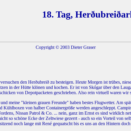
18. Tag, Herðubreiðar
Copyright © 2003 Dieter Graser
 versuchen den Herðubreið zu besteigen. Heute Morgen ist trübes, nie
tzen in der Hütte klönen und kochen. Er ist von Skógar über den Laug
rschicken von Depotpacketen geschrieben. Also rein virtuell waren wir
l und meine "kleinen grauen Freunde" haben bestes Flugwetter. Am späte
nd Kühlboxen von halber Containergröße werden angeschleppt. Campin
rdens, Nissan Patrol & Co. ... nein, ganz im Ernst es sind wirklich ne
nicht so schöne Ecke der Zeltwiese gezerrt - auch so ein Vorteil von sel
sitzend noch lange mit René gequatscht bis es uns an den Hintern doch