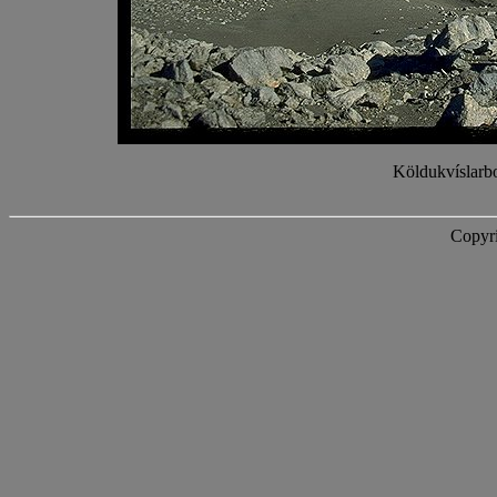
Köldukvíslarbo
Copyri