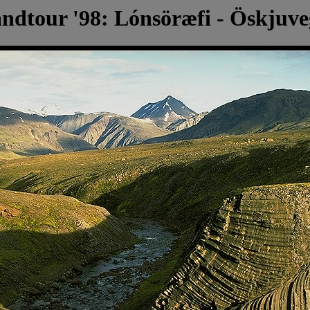
andtour '98: Lónsöræfi - Öskjuv