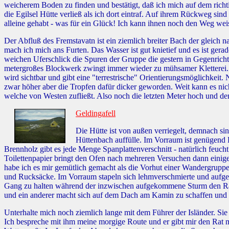
weicherem Boden zu finden und bestätigt, daß ich mich auf dem richt
die Egilsel Hütte verließ als ich dort eintraf. Auf ihrem Rückweg sin
alleine gehabt - was für ein Glück! Ich kann ihnen noch den Weg wei
Der Abfluß des Fremstavatn ist ein ziemlich breiter Bach der gleich 
mach ich mich ans Furten. Das Wasser ist gut knietief und es ist ger
weichen Uferschlick die Spuren der Gruppe die gestern in Gegenricht
metergroßes Blockwerk zwingt immer wieder zu mühsamer Kletterei. A
wird sichtbar und gibt eine "terrestrische" Orientierungsmöglichkei
zwar höher aber die Tropfen dafür dicker geworden. Weit kann es ni
welche von Westen zufließt. Also noch die letzten Meter hoch und de
Geldingafell
Die Hütte ist von außen verriegelt, demnach si
Hüttenbach auffülle. Im Vorraum ist genügend 
Brennholz gibt es jede Menge Spanplattenverschnitt - natürlich feucht
Toilettenpapier bringt den Ofen nach mehreren Versuchen dann einige
habe ich es mir gemütlich gemacht als die Vorhut einer Wandergruppe 
und Rucksäcke. Im Vorraum stapeln sich lehmverschmierte und aufgewe
Gang zu halten während der inzwischen aufgekommene Sturm den Rauc
und ein anderer macht sich auf dem Dach am Kamin zu schaffen und sc
Unterhalte mich noch ziemlich lange mit dem Führer der Isländer. S
Ich bespreche mit ihm meine morgige Route und er gibt mir den Rat m