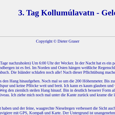
3. Tag Kollumúlavatn - Gel
Copyright © Dieter Graser
age nachzuholen) Um 6:00 Uhr der Wecker. In der Nacht hat es ein paarm
ndbergen ist es frei. Im Norden und Osten hängen weißliche Regensch
uch. Die Isländer schlafen noch alle! Nach dieser Pflichtübung mache
ts den Hang hinaufgehen. Noch mal so um die 200 Höhenmeter. Bis zur 
dspur und keine Pflöcke weit und breit. Ich kann es kaum glauben und 
 Weg den ziemlich steilen Hang hinauf. Bin in deutlich besserer Form a
auniveau. Ich ziehe mich noch mal unter die Kante zurück und krame d
kt haben und der feine, waagrechte Nieselregen verbessert die Sicht au
navigiere mit GPS, Kompaß und Karte. Der Untergrund ist unangenehm 