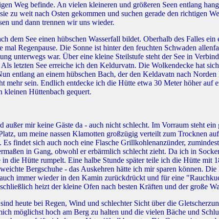
igen Weg befinde. An vielen kleineren und größeren Seen entlang hange
d sie zu weit nach Osten gekommen und suchen gerade den richtigen Weg.
sen und dann trennen wir uns wieder.
nach dem See einen hübschen Wasserfall bildet. Oberhalb des Falles ei
ade mal Regenpause. Die Sonne ist hinter den feuchten Schwaden allenf
ung unterwegs war. Über eine kleine Steilstufe steht der See in Verbi
ls letzten See erreiche ich den Keldurvatn. Die Wolkendecke hat sich
t. Nun entlang an einem hübschen Bach, der den Keldavatn nach Norden 
cht mehr sein. Endlich entdecke ich die Hütte etwa 30 Meter höher au
n kleinen Hüttenbach gequert.
nd außer mir keine Gäste da - auch nicht schlecht. Im Vorraum steht ei
Platz, um meine nassen Klamotten großzügig verteilt zum Trocknen auf
. Es findet sich auch noch eine Flasche Grillkohlenanzünder, zumindest 
rmaßen in Gang, obwohl er erbärmlich schlecht zieht. Da ich in Socke
in die Hütte rumpelt. Eine halbe Stunde später teile ich die Hütte mit
ichte Bergschuhe - das Auskehren hätte ich mir sparen können. Die Hü
h immer wieder in den Kamin zurückdrückt und für eine "Rauchkuchel
hließlich heizt der kleine Ofen nach besten Kräften und der große Was
ie sind heute bei Regen, Wind und schlechter Sicht über die Gletsche
ich möglichst hoch am Berg zu halten und die vielen Bäche und Schluc