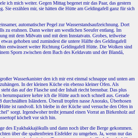
le ich mich weiter. Gegen Mittag begenet mir das Paar, das gestern
 Sie erzählen mir, sie hätten die Hütte am Geldingafell ganz für sich
n einsamer, automatischer Pegel zur Wasserstandsaufzeichnung. Dort
alls zu erahnen. Dann weiter am westlichen Seeufer entlang. Im
ndung mit dem Miðvatn und mit dem Innstatvatn. Grobes, teilweise
 etwas gehoben und zumindest die untere Hälfte des Geldingafell
hin entwässert weiter Richtung Geldingafell Hütte. Die Wolken sind
f einem Sporn zwischen dem Bach des Keldavatn und der Blandá,
n großer Wasserkanister den ich mir erst einmal schnappe und unten am
zuhängen. In der kleinen Küche ein ebenso kleiner Ofen. Als
steht das auf der Flasche und der Inhalt riecht brennbar. Das plus
n herumspaziere kehre ich die Hütte auch noch schnell aus. Gerade
 18 durchnäßten Isländern. Überall tropfen nasse Anoraks, Überhosen
tte ist randvoll. Ich bleibe in der Küche und versuche den Ofen in
" sorgt. Irgendwoher treibt jemand einen Vorrat an Birkenholz auf
sertopf köchelt vor sich hin.
rzunge des Eyakbakkajökulls und dann noch über die Berge gekommen.
hten über die spaltenfreien Eisfelder zu umgehen. Ja, wenn nur das