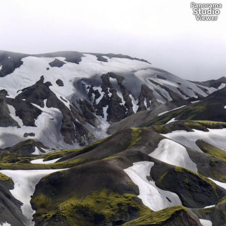
Blick vom Hattfell auf Hattver
und Jökulgil / Fjallabak
Dieter Graser © 2013