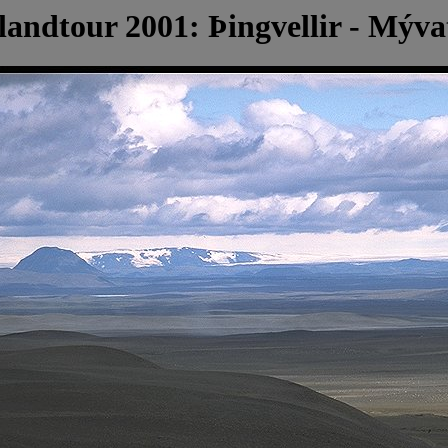
slandtour 2001: Þingvellir - Mýva