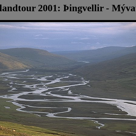
slandtour 2001: Þingvellir - Mýva