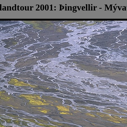
slandtour 2001: Þingvellir - Mýva