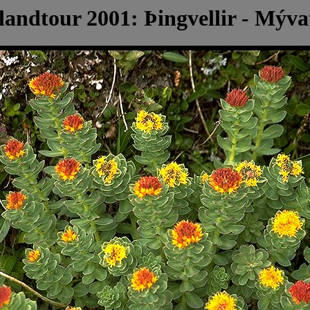
slandtour 2001: Þingvellir - Mýva