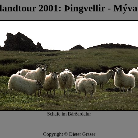
slandtour 2001: Þingvellir - Mýva
Schafe im Bárðardalur
Copyright © Dieter Graser