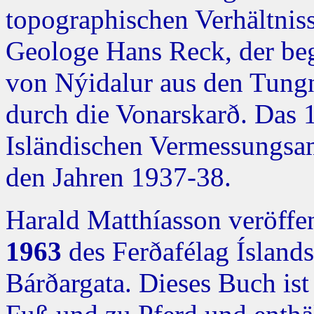
topographischen Verhältnis
Geologe Hans Reck, der be
von Nýidalur aus den Tungn
durch die Vonarskarð. Das 1
Isländischen Vermessungsam
den Jahren 1937-38.
Harald Matthíasson veröffen
1963
des Ferðafélag Ísland
Bárðargata. Dieses Buch ist