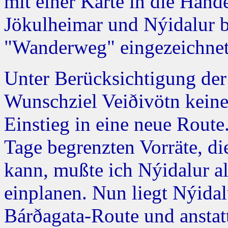
mit einer Karte in die Händ
Jökulheimar und Nýidalur 
"Wanderweg" eingezeichnet
Unter Berücksichtigung der
Wunschziel Veiðivötn keine
Einstieg in eine neue Rout
Tage begrenzten Vorräte, di
kann, mußte ich Nýidalur a
einplanen. Nun liegt Nýidal
Bárðagata-Route und anstat