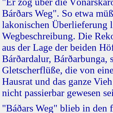
"Er zog über die Vónarskar
Bárðars Weg". So etwa müß
lakonischen Überlieferung la
Wegbeschreibung. Die Rekon
aus der Lage der beiden Hö
Bárðardalur, Bárðarbunga, 
Gletscherflüße, die von ein
Hausrat und das ganze Vieh
nicht passierbar gewesen sei
"Báðars Weg" blieb in den 