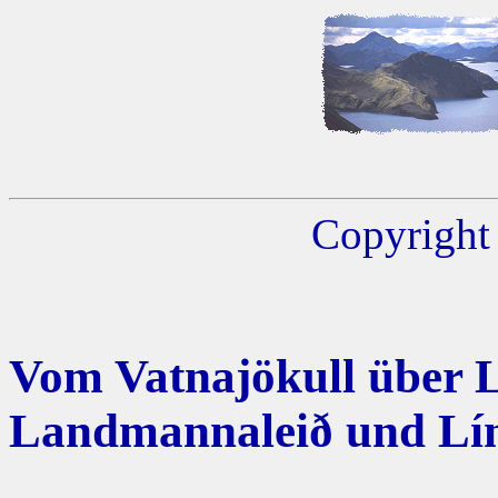
Copyright 
Vom Vatnajökull über La
Landmannaleið und Lí