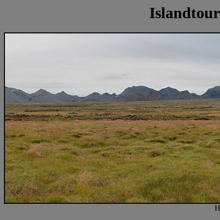
Islandtour
H